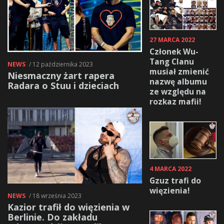
27 MARCA 2022
Członek Wu-
Tang Clanu
NEWS
/ 12 października 2023
musiał zmienić
Niesmaczny żart rapera
nazwę albumu
Radara o Stuu i dzieciach
ze względu na
rozkaz mafii!
4 MARCA 2022
Gzuz trafi do
więzienia!
NEWS
/ 18 września 2023
Kazior trafił do więzienia w
Berlinie. Do zakładu