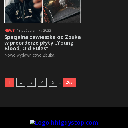
NEWS
/ 3 października 2022
Specjalna zawieszka od Zbuka
w preorderze płyty „Young
Blood, Old Rules”.
Nowe wydawnictwo Zbuka.
1
2
3
4
5
...
263