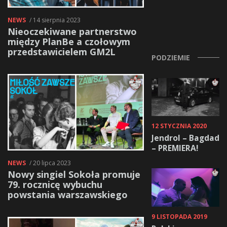
NEWS
/ 14 sierpnia 2023
Nieoczekiwane partnerstwo
między PlanBe a czołowym
przedstawicielem GM2L
PODZIEMIE
12 STYCZNIA 2020
Jendrol – Bagdad
– PREMIERA!
NEWS
/ 20 lipca 2023
Nowy singiel Sokoła promuje
79. rocznicę wybuchu
powstania warszawskiego
9 LISTOPADA 2019