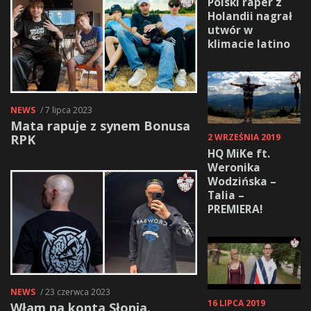
Polski raper z
Holandii nagrał
utwór w
klimacie latino
NEWS
/ 7 lipca 2023
Mata rapuje z synem Bonusa
RPK
2 WRZEŚNIA 2019
HQ MiKe ft.
Weronika
Wodzińska –
Talia –
PREMIERA!
NEWS
/ 23 czerwca 2023
16 LIPCA 2019
Włam na konta Słonia.