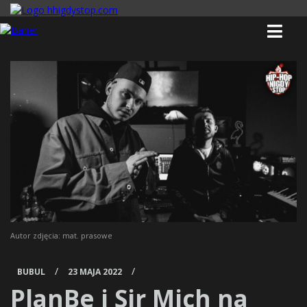
Autor zdjęcia: mat. prasowe
/
/
BUBUL
23 MAJA 2022
PlanBe i Sir Mich na