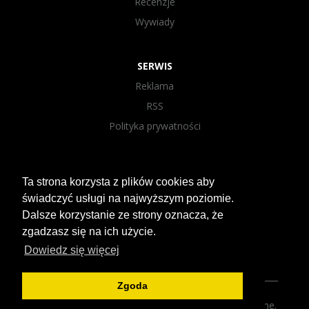
Recenzje
Wywiady
SERWIS
Reklama
RSS
Polityka prywatności
SOCIAL MEDIA
Ta strona korzysta z plików cookies aby
Facebook
świadczyć usługi na najwyższym poziomie.
Instagram
Dalsze korzystanie ze strony oznacza, że
YouTube
zgadzasz się na ich użycie.
Agencja Semcore
Dowiedz się więcej
Zgoda
2019 © hhnigdystop.com. Wszelkie prawa zastrzeżone.