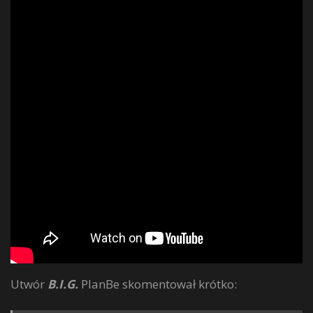
Utwór
B.I.G.
PlanBe skomentował krótko: