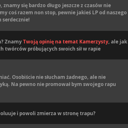
 znamy się bardzo długo jeszcze z czasów nie
ymy coś razem non stop, pewnie jakieś LP od naszego
 serdecznie!
ch? Znamy
Twoją opinię na temat Kamerzysty
, ale jak
ch twórców próbujących swoich sił w rapie
niać. Osobiście nie słucham żadnego, ale nie
uzyką. Na pewno nie promował bym swojego rapu
woluuje i powoli zmierza w stronę trapu?