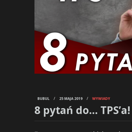
/
/
BUBUL
25 MAJA 2019
WYWIADY
8 pytań do… TPS’a!