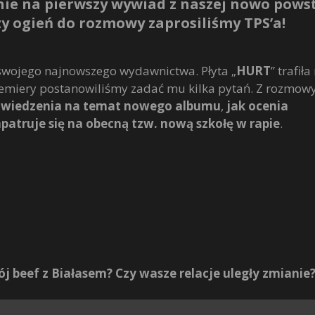
ie na pierwszy wywiad z naszej nowo powst
szy ogień do rozmowy zaprosiliśmy TPS’a!
swojego najnowszego wydawnictwa. Płyta „
HURT
” trafiła
 premiery postanowiliśmy zadać mu kilka pytań. Z rozmow
owiedzenia na temat nowego albumu
,
jak ocenia
apatruje się na obecną tzw. nową szkołę w rapie
.
ój beef z Białasem? Czy wasze relacje uległy zmianie