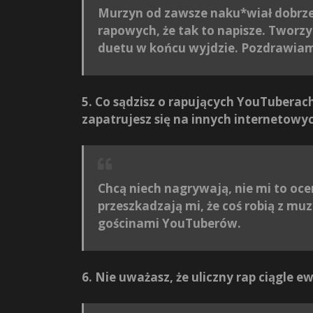
Murzyn od zawsze naku*wiał dobrze,
rapowych, że tak to napisze. Tworz
duetu w końcu wyjdzie. Pozdrawiam
5. Co sądzisz o rapujących YouTubera
zapatrujesz się na innych internetowy
Chcą niech nagrywają, nie mi to oce
przeszkadzają mi, że coś robią z m
gościnami YouTuberów.
6. Nie uważasz, że uliczny rap ciągle e