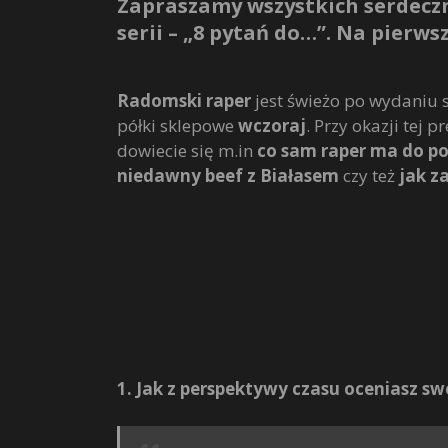
Zapraszamy wszystkich serdeczn
serii – „8 pytań do…”. Na pierw
Radomski raper
jest świeżo po wydaniu 
półki sklepowe
wczoraj
. Przy okazji tej
dowiecie się m.in
co sam raper ma do p
niedawny beef z Białasem
czy też
jak z
1. Jak z perspektywy czasu oceniasz sw