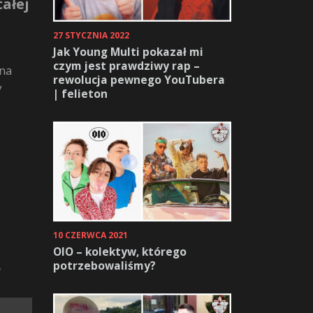
ałej
27 STYCZNIA 2022
Jak Young Multi pokazał mi
czym jest prawdziwy rap –
 na
rewolucja pewnego YouTubera
y
| felieton
10 CZERWCA 2021
OIO – kolektyw, którego
potrzebowaliśmy?
?