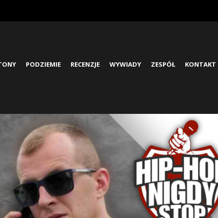
ETONY
PODZIEMIE
RECENZJE
WYWIADY
ZESPÓŁ
KONTAKT