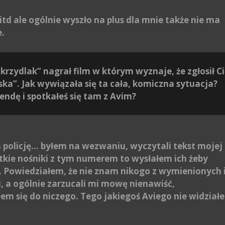
 itd ale ogólnie wyszło na plus dla mnie także nie ma
e.
krzydlak” nagrał film w którym wyznaje, że zgłosił C
iska”. Jak wywiązała się ta cała, komiczna sytuacja?
endę i spotkałeś się tam z Avim?
policję… byłem na wezwaniu, wyczytali tekst mojej
ystkie nośniki z tym numerem to wysłałem ich żeby
u. Powiedziałem, że nie znam nikogo z wymienionych 
, a ogólnie zarzucali mi mowę nienawiść,
em się do niczego. Tego jakiegoś Aviego nie widział