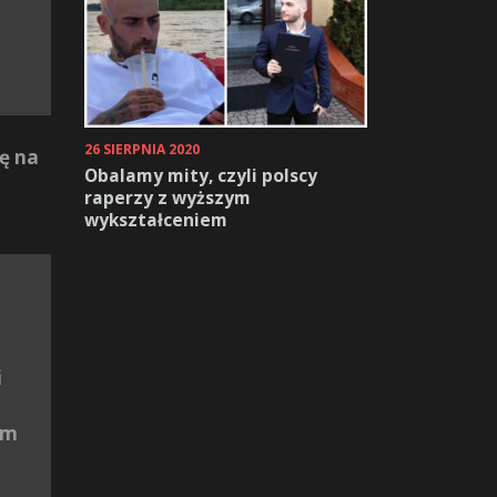
26 SIERPNIA 2020
ię na
Obalamy mity, czyli polscy
raperzy z wyższym
wykształceniem
i
em