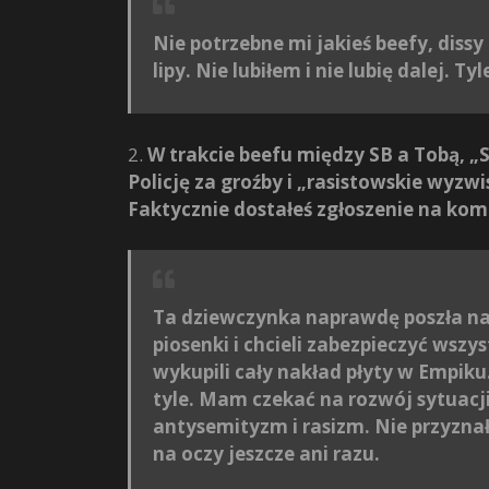
Nie potrzebne mi jakieś beefy, dissy
lipy. Nie lubiłem i nie lubię dalej. Tyl
2.
W trakcie beefu między SB a Tobą, „S
Policję za groźby i „rasistowskie wyzw
Faktycznie dostałeś zgłoszenie na kom
Ta dziewczynka naprawdę poszła na 
piosenki i chcieli zabezpieczyć wsz
wykupili cały nakład płyty w Empik
tyle. Mam czekać na rozwój sytuacji
antysemityzm i rasizm. Nie przyznał
na oczy jeszcze ani razu.