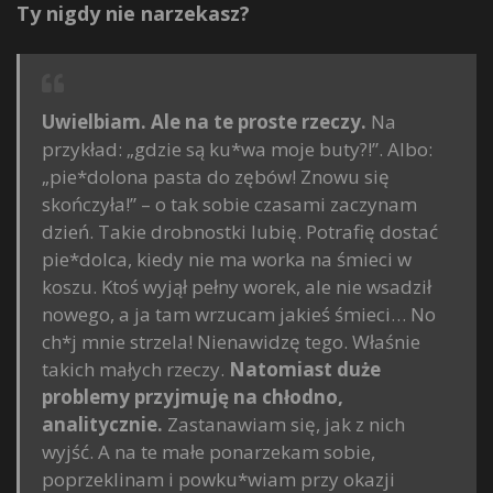
Ty nigdy nie narzekasz?
Uwielbiam. Ale na te proste rzeczy.
Na
przykład: „gdzie są ku*wa moje buty?!”. Albo:
„pie*dolona pasta do zębów! Znowu się
skończyła!” – o tak sobie czasami zaczynam
dzień. Takie drobnostki lubię. Potrafię dostać
pie*dolca, kiedy nie ma worka na śmieci w
koszu. Ktoś wyjął pełny worek, ale nie wsadził
nowego, a ja tam wrzucam jakieś śmieci… No
ch*j mnie strzela! Nienawidzę tego. Właśnie
takich małych rzeczy.
Natomiast duże
problemy przyjmuję na chłodno,
analitycznie.
Zastanawiam się, jak z nich
wyjść. A na te małe ponarzekam sobie,
poprzeklinam i powku*wiam przy okazji