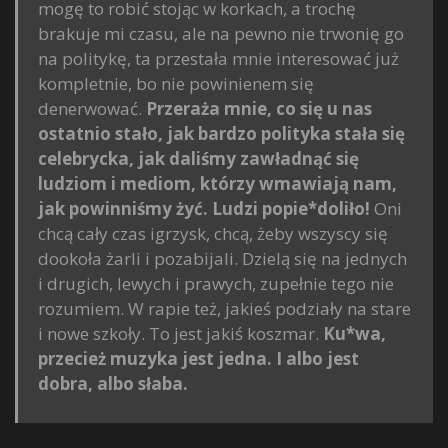
mogę to robić stojąc w korkach, a trochę
brakuje mi czasu, ale na pewno nie trwonię go
na politykę, ta przestała mnie interesować już
kompletnie, bo nie powinienem się
denerwować.
Przeraża mnie, co się u nas
ostatnio stało, jak bardzo polityka stała się
celebrycka, jak daliśmy zawładnąć się
ludziom i mediom, którzy wmawiają nam,
jak powinniśmy żyć. Ludzi popie*doliło!
Oni
chcą cały czas igrzysk, chcą, żeby wszyscy się
dookoła żarli i pozabijali. Dzielą się na jednych
i drugich, lewych i prawych, zupełnie tego nie
rozumiem. W rapie też, jakieś podziały na stare
i nowe szkoły. To jest jakiś koszmar.
Ku*wa,
przecież muzyka jest jedna. I albo jest
dobra, albo słaba.