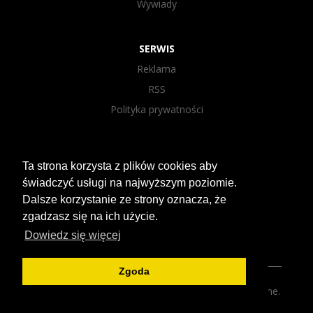
Wywiady
SERWIS
Reklama
RSS
Polityka prywatności
SOCIAL MEDIA
Ta strona korzysta z plików cookies aby
Facebook
świadczyć usługi na najwyższym poziomie.
Instagram
Dalsze korzystanie ze strony oznacza, że
YouTube
zgadzasz się na ich użycie.
Agencja Semcore
Dowiedz się więcej
Zgoda
2019 © hhnigdystop.com. Wszelkie prawa zastrzeżone.