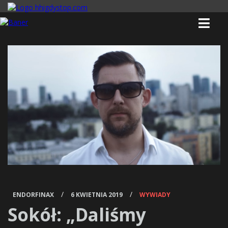
/
/
ENDORFINAX
6 KWIETNIA 2019
WYWIADY
Sokół: „Daliśmy