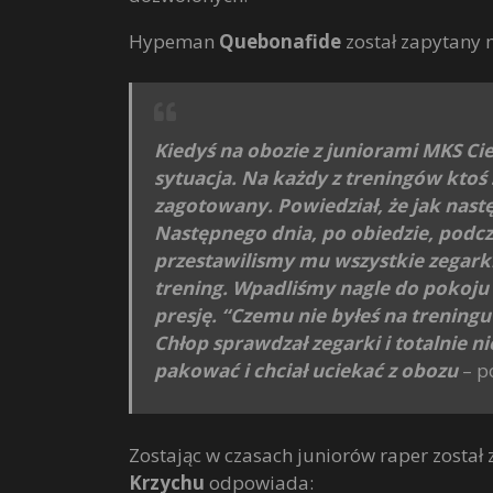
Hypeman
Quebonafide
został zapytany m
Kiedyś na obozie z juniorami MKS C
sytuacja. Na każdy z treningów ktoś s
zagotowany. Powiedział, że jak nastę
Następnego dnia, po obiedzie, podcz
przestawilismy mu wszystkie zegarki
trening. Wpadliśmy nagle do pokoju
presję. “Czemu nie byłeś na treningu?
Chłop sprawdzał zegarki i totalnie nie
pakować i chciał uciekać z obozu
– p
Zostając w czasach juniorów raper został 
Krzychu
odpowiada: