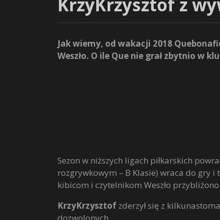
KrzyKrzysztof z w
Jak wiemy, od wakacji 2018 Quebonafide
Weszło. O ile Que nie grał zbytnio w klu
Sezon w niższych ligach piłkarskich powr
rozgrywkowym – B Klasie) wraca do gry i 
kibicom i czytelnikom Weszło przybliżon
KrzyKrzysztof
zderzył się z kilkunastom
dozwolonych.