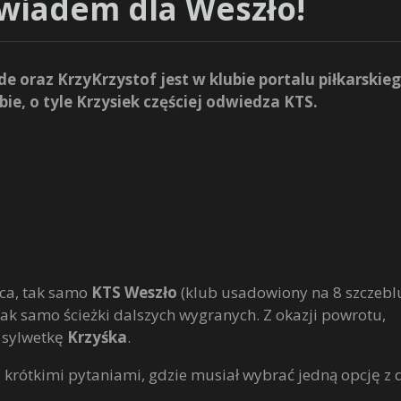
ywiadem dla Weszło!
 oraz KrzyKrzystof jest w klubie portalu piłkarskie
bie, o tyle Krzysiek częściej odwiedza KTS.
aca, tak samo
KTS Weszło
(klub usadowiony na 8 szczebl
tak samo ścieżki dalszych wygranych. Z okazji powrotu,
o sylwetkę
Krzyśka
.
a krótkimi pytaniami, gdzie musiał wybrać jedną opcję z