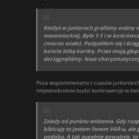
Kiedyś w juniorach graliśmy ważny me
mazowieckiej. Było 1-1 i w końcówce 
(mocno wiało). Podpaliłem się i ści
koncie żółtą kartkę. Przez moją głu
dociągnęliśmy. Nasz charyzmatyczny
Poza wspomnieniami z czasów juniorskich
niejednokrotnie budzi kontrowersje w świ
Zależy od punktu widzenia. Gdy rozp
kibicuję to jestem fanem VAR-u, ale 
podoba. A tak zupełnie poważnie, to