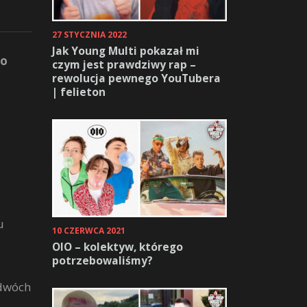
27 STYCZNIA 2022
Jak Young Multi pokazał mi
go
czym jest prawdziwy rap –
rewolucja pewnego YouTubera
| felieton
u
10 CZERWCA 2021
OIO – kolektyw, którego
potrzebowaliśmy?
 dwóch