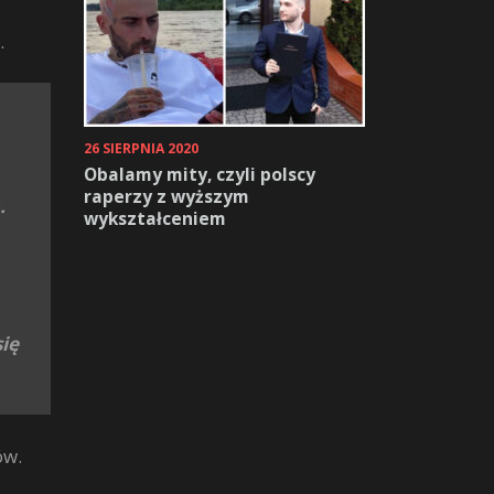
.
26 SIERPNIA 2020
Obalamy mity, czyli polscy
raperzy z wyższym
.
wykształceniem
się
ów.