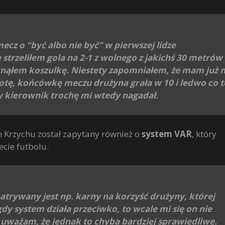
cz o “być albo nie być” w pierwszej lidze
strzeliłem gola na 2-1 z wolnego z jakichś 30 metrów
ągnąłem koszulkę. Niestety zapomniałem, że mam już 
potę, końcówkę meczu drużyna grała w 10 i ledwo co t
 kierownik trochę mi wtedy nagadał.
 Krzychu został zapytany również o
system VAR
, który
ecie futbolu.
atrywany jest np. karny na korzyść drużyny, której
gdy system działa przeciwko, to wcale mi się on nie
 uważam, że jednak to chyba bardziej sprawiedliwe.