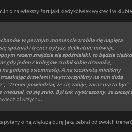
.in o największy żart jaki kiedykolwiek wykręcił w klubie
iechanów w pewnym momencie zrobiła się napięta
ię spóźniał i trener był już, delikatnie mówiąc,
pnym razem znajdzie się spóźnialski, to będzie ciężko
as gdy jeden z kolegów zrobił sobie drzemkę,
 na godzinę osiemnastą. A na szesnastą mieliśmy
 trzaskając drzwiami i wytworzyliśmy na nim dużą
”, “Trener powiedział, że cię zabije, zaraz ma tu być’.
 wiedział, co się stało. Był tak wystraszony, że zaczął 
owiedział Krzychu.
zapytany o największą burę jaką zebrał od swoich trener