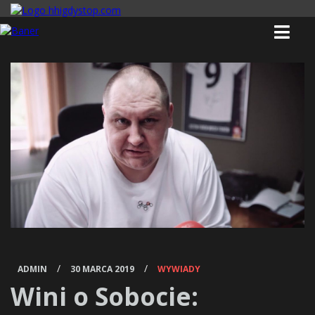
/
/
ADMIN
30 MARCA 2019
WYWIADY
Wini o Sobocie: